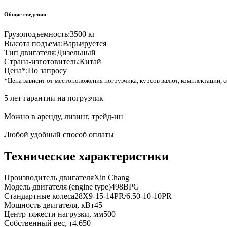
Общие сведения
Грузоподъемность:
3500 кг
Высота подъема:
Варьируется
Тип двигателя:
Дизельный
Страна-изготовитель:
Китай
Цена*:
По запросу
*Цена зависит от местоположения погрузчика, курсов валют, комплектации, с
5 лет гарантии на погрузчик
Можно в аренду, лизинг, трейд-ин
Любой удобный способ оплаты
Технические характеристики
Производитель двигателя
Xin Chang
Модель двигателя (engine type)
498BPG
Стандартные колеса
28X9-15-14PR/6.50-10-10PR
Мощность двигателя, кВт
45
Центр тяжести нагрузки, мм
500
Собственный вес, т
4.650