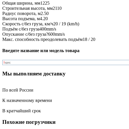
Общая ширина, мм
1225
Строительная высота, мм
2110
Радиус поворота, м
2.50
Высота подъема, м
4.20
Скорость с/без груза, км/ч
20 / 19 (km/h)
Подъём с/без груза
400mm/s
Опускание с/без груза
?600mm/s
Макс. способность преодолевать подъём
18 / 20
Введите название или модель товара
Мы выполняем доставку
По всей России
К назначенному времени
В кратчайший срок
Похожие погрузчики