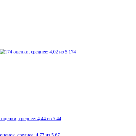
174
44
67