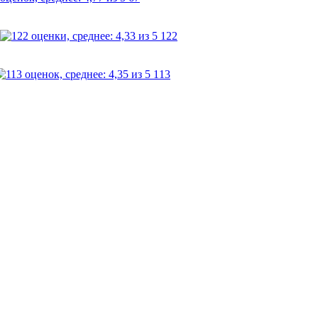
122
113