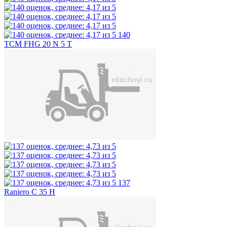
140
TCM FHG 20 N 5 T
137
Raniero C 35 H