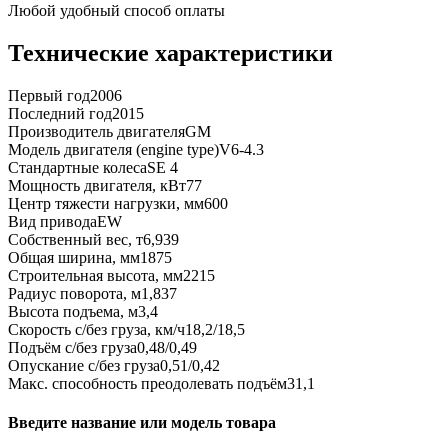
Любой удобный способ оплаты
Технические характеристики
Первый год
2006
Последний год
2015
Производитель двигателя
GM
Модель двигателя (engine type)
V6-4.3
Стандартные колеса
SE 4
Мощность двигателя, кВт
77
Центр тяжести нагрузки, мм
600
Вид привода
EW
Собственный вес, т
6,939
Общая ширина, мм
1875
Строительная высота, мм
2215
Радиус поворота, м
1,837
Высота подъема, м
3,4
Скорость с/без груза, км/ч
18,2/18,5
Подъём с/без груза
0,48/0,49
Опускание с/без груза
0,51/0,42
Макс. способность преодолевать подъём
31,1
Введите название или модель товара