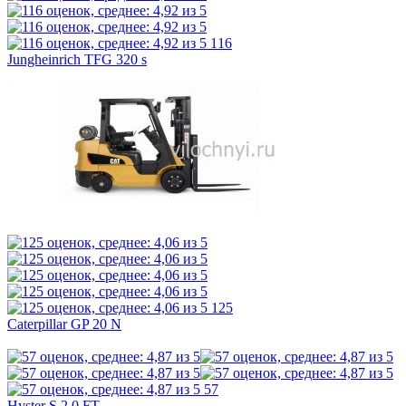
116
Jungheinrich TFG 320 s
125
Caterpillar GP 20 N
57
Hyster S 2.0 FT