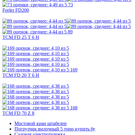
73
Feeler FD200
89
TCM FD 25 T 6 H
169
TCM FD 20 T 6 H
168
TCM FD 70 Z 8
Мостовой кран штабелер
Погрузчик вилочный 5 тонн купить бу
Садовая электротележка