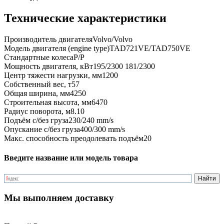
Технические характеристики
Производитель двигателя
Volvo/Volvo
Модель двигателя (engine type)
TAD721VE/TAD750VE
Стандартные колеса
P/P
Мощность двигателя, кВт
195/2300 181/2300
Центр тяжести нагрузки, мм
1200
Собственный вес, т
57
Общая ширина, мм
4250
Строительная высота, мм
6470
Радиус поворота, м
8.10
Подъём с/без груза
230/240 mm/s
Опускание с/без груза
400/300 mm/s
Макс. способность преодолевать подъём
20
Введите название или модель товара
Мы выполняем доставку