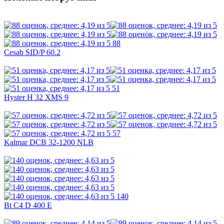
88
Cesab SID/P 60.2
51
Hyster H 32 XMS 9
57
Kalmar DCB 32-1200 NLB
140
Bt C4 D 400 E