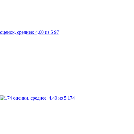
97
174