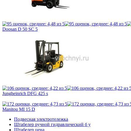
Doosan D 50 SC 5
Jungheinrich DFG 425 s
Manitou MI 15 D
Подвесная электротележка
Штабелер ручной гидравлический б у
Штабелер цена