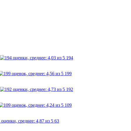
194
199
192
109
63