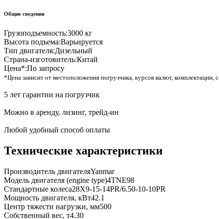
Общие сведения
Грузоподъемность:
3000 кг
Высота подъема:
Варьируется
Тип двигателя:
Дизельный
Страна-изготовитель:
Китай
Цена*:
По запросу
*Цена зависит от местоположения погрузчика, курсов валют, комплектации, с
5 лет гарантии на погрузчик
Можно в аренду, лизинг, трейд-ин
Любой удобный способ оплаты
Технические характеристики
Производитель двигателя
Yanmar
Модель двигателя (engine type)
4TNE98
Стандартные колеса
28X9-15-14PR/6.50-10-10PR
Мощность двигателя, кВт
42.1
Центр тяжести нагрузки, мм
500
Собственный вес, т
4.30