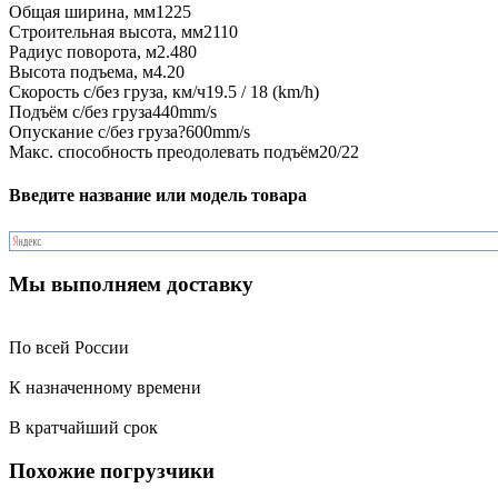
Общая ширина, мм
1225
Строительная высота, мм
2110
Радиус поворота, м
2.480
Высота подъема, м
4.20
Скорость с/без груза, км/ч
19.5 / 18 (km/h)
Подъём с/без груза
440mm/s
Опускание с/без груза
?600mm/s
Макс. способность преодолевать подъём
20/22
Введите название или модель товара
Мы выполняем доставку
По всей России
К назначенному времени
В кратчайший срок
Похожие погрузчики