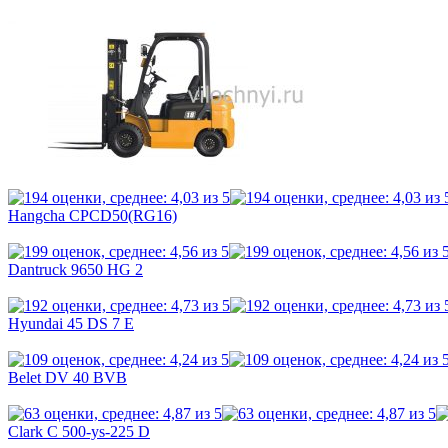
Hangcha CPCD50(RG16)
Dantruck 9650 HG 2
Hyundai 45 DS 7 E
Belet DV 40 BVB
Clark C 500-ys-225 D