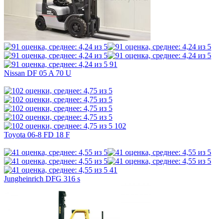
91
Nissan DF 05 A 70 U
102
Toyota 06-8 FD 18 F
41
Jungheinrich DFG 316 s