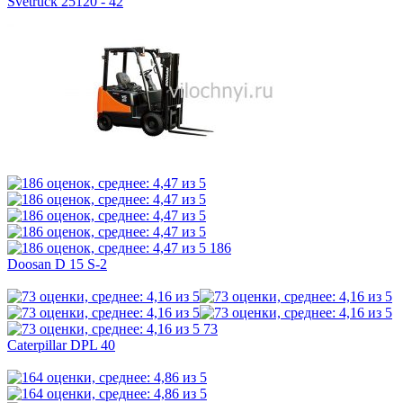
Svetruck 25120 - 42
186
Doosan D 15 S-2
73
Caterpillar DPL 40