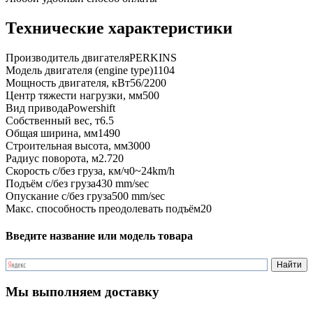
Технические характеристики
Производитель двигателя
PERKINS
Модель двигателя (engine type)
1104
Мощность двигателя, кВт
56/2200
Центр тяжести нагрузки, мм
500
Вид привода
Powershift
Собственный вес, т
6.5
Общая ширина, мм
1490
Строительная высота, мм
3000
Радиус поворота, м
2.720
Скорость с/без груза, км/ч
0~24km/h
Подъём с/без груза
430 mm/sec
Опускание с/без груза
500 mm/sec
Макс. способность преодолевать подъём
20
Введите название или модель товара
Мы выполняем доставку