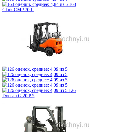
163
Clark CMP 70 L
126
Doosan G 20 P 5