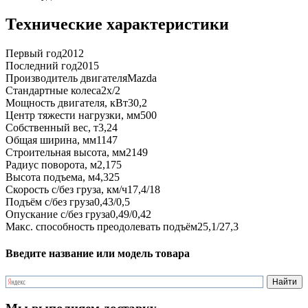
Технические характеристики
Первый год
2012
Последний год
2015
Производитель двигателя
Mazda
Стандартные колеса
2x/2
Мощность двигателя, кВт
30,2
Центр тяжести нагрузки, мм
500
Собственный вес, т
3,24
Общая ширина, мм
1147
Строительная высота, мм
2149
Радиус поворота, м
2,175
Высота подъема, м
4,325
Скорость с/без груза, км/ч
17,4/18
Подъём с/без груза
0,43/0,5
Опускание с/без груза
0,49/0,42
Макс. способность преодолевать подъём
25,1/27,3
Введите название или модель товара