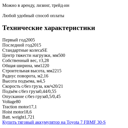
Можно в аренду, лизинг, трейд-ин
Любой удобный способ оплаты
Технические характеристики
Первый год
2005
Последний год
2015
Стандартные колеса
SE
Центр тяжести нагрузки, мм
500
Собственный вес, т
3,28
Общая ширина, мм
1220
Строительная высота, мм
2215
Радиус поворота, м
2,16
Высота подъема, м
4,5
Скорость с/без груза, км/ч
20/21
Подъём с/без груза
0,44/0,55
Опускание с/без груза
0,5/0,45
Voltage
80
Traction motor
17,1
Hoist motor
18,6
Batt. weight
1,721
Купить тяговый аккумулятор на Toyota 7 FBMF 30-S