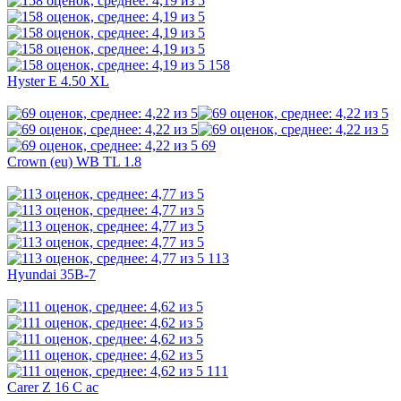
158
Hyster E 4.50 XL
69
Crown (eu) WB TL 1.8
113
Hyundai 35B-7
111
Carer Z 16 C ac