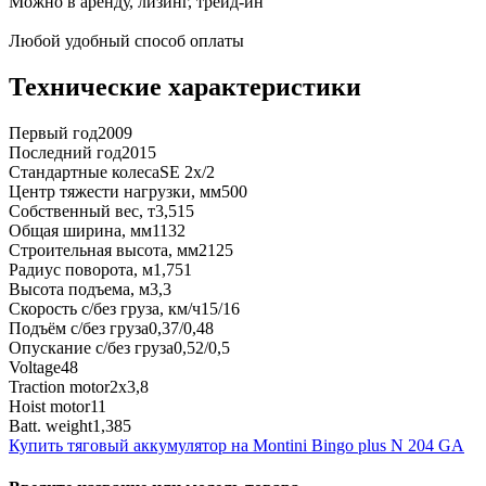
Можно в аренду, лизинг, трейд-ин
Любой удобный способ оплаты
Технические характеристики
Первый год
2009
Последний год
2015
Стандартные колеса
SE 2x/2
Центр тяжести нагрузки, мм
500
Собственный вес, т
3,515
Общая ширина, мм
1132
Строительная высота, мм
2125
Радиус поворота, м
1,751
Высота подъема, м
3,3
Скорость с/без груза, км/ч
15/16
Подъём с/без груза
0,37/0,48
Опускание с/без груза
0,52/0,5
Voltage
48
Traction motor
2x3,8
Hoist motor
11
Batt. weight
1,385
Купить тяговый аккумулятор на Montini Bingo plus N 204 GA