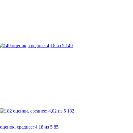
149
182
85