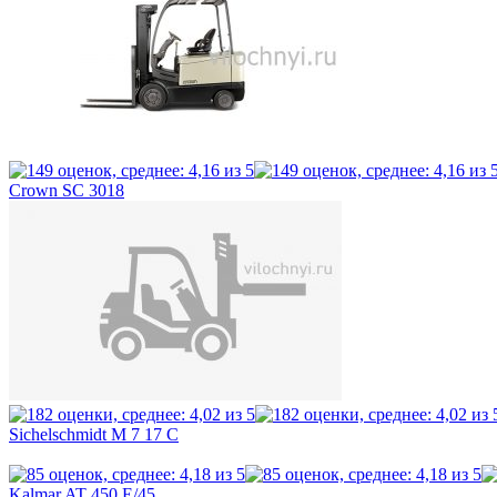
Crown SC 3018
Sichelschmidt M 7 17 C
Kalmar AT 450 E/45