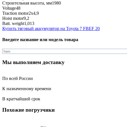
Строительная высота, мм
1980
Voltage
48
Traction motor
2x4,9
Hoist motor
9,2
Batt. weight
1,013
Купить тяговый аккумулятор на Toyota 7 FBEF 20
Введите название или модель товара
Мы выполняем доставку
По всей России
К назначенному времени
В кратчайший срок
Похожие погрузчики