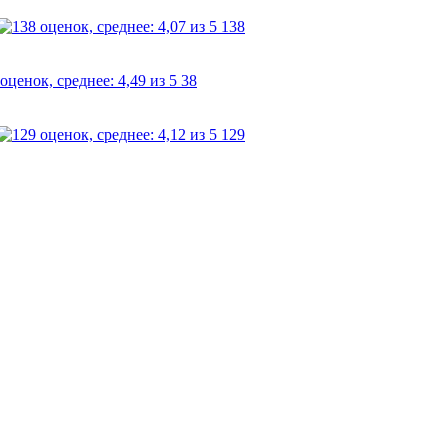
138
38
129