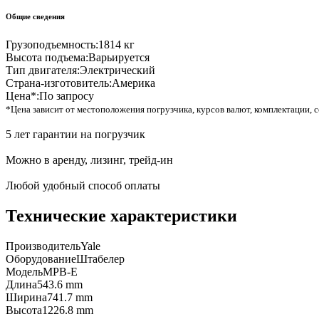
Общие сведения
Грузоподъемность:
1814 кг
Высота подъема:
Варьируется
Тип двигателя:
Электрический
Страна-изготовитель:
Америка
Цена*:
По запросу
*Цена зависит от местоположения погрузчика, курсов валют, комплектации, с
5 лет гарантии на погрузчик
Можно в аренду, лизинг, трейд-ин
Любой удобный способ оплаты
Технические характеристики
Производитель
Yale
Оборудование
Штабелер
Модель
MPB-E
Длина
543.6 mm
Ширина
741.7 mm
Высота
1226.8 mm