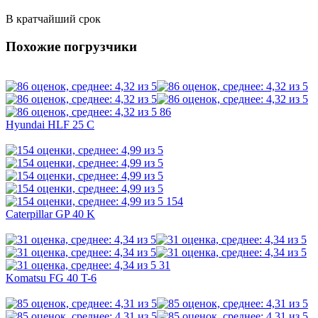
В кратчайший срок
Похожие погрузчики
86
Hyundai HLF 25 C
154
Caterpillar GP 40 K
31
Komatsu FG 40 T-6