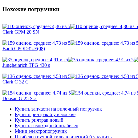
Похожие погрузчики
Clark GPM 20 SN
Baoli CPQD35-F(08)
Jungheinrich TFG 430 s
Clark C 32 C
Doosan G 25 S-2
Купить запчасти на вилочный погрузчик
Купить ричтрак б у в москве
Купить ричтрак новый
Купить самоходный штабелер
Мини электропогрузчик
Штабелер ручной гидравлический б у купить