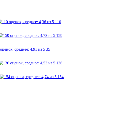
110
159
35
136
154