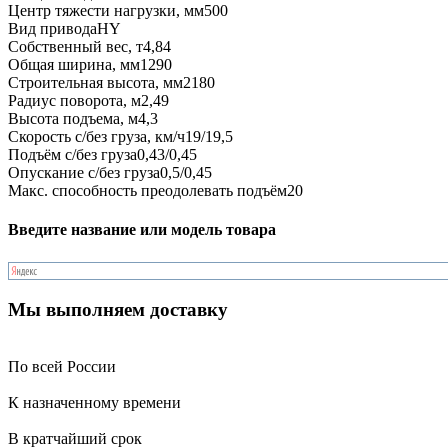
Центр тяжести нагрузки, мм
500
Вид привода
HY
Собственный вес, т
4,84
Общая ширина, мм
1290
Строительная высота, мм
2180
Радиус поворота, м
2,49
Высота подъема, м
4,3
Скорость с/без груза, км/ч
19/19,5
Подъём с/без груза
0,43/0,45
Опускание с/без груза
0,5/0,45
Макс. способность преодолевать подъём
20
Введите название или модель товара
Мы выполняем доставку
По всей России
К назначенному времени
В кратчайший срок