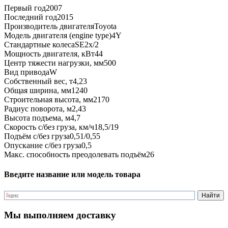
Первый год
2007
Последний год
2015
Производитель двигателя
Toyota
Модель двигателя (engine type)
4Y
Стандартные колеса
SE2x/2
Мощность двигателя, кВт
44
Центр тяжести нагрузки, мм
500
Вид привода
W
Собственный вес, т
4,23
Общая ширина, мм
1240
Строительная высота, мм
2170
Радиус поворота, м
2,43
Высота подъема, м
4,7
Скорость с/без груза, км/ч
18,5/19
Подъём с/без груза
0,51/0,55
Опускание с/без груза
0,5
Макс. способность преодолевать подъём
26
Введите название или модель товара
Мы выполняем доставку