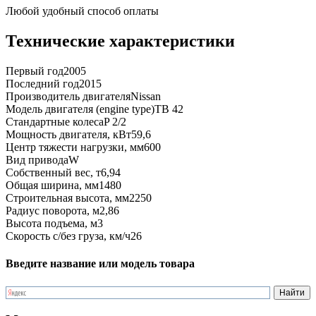
Любой удобный способ оплаты
Технические характеристики
Первый год
2005
Последний год
2015
Производитель двигателя
Nissan
Модель двигателя (engine type)
TB 42
Стандартные колеса
P 2/2
Мощность двигателя, кВт
59,6
Центр тяжести нагрузки, мм
600
Вид привода
W
Собственный вес, т
6,94
Общая ширина, мм
1480
Строительная высота, мм
2250
Радиус поворота, м
2,86
Высота подъема, м
3
Скорость с/без груза, км/ч
26
Введите название или модель товара