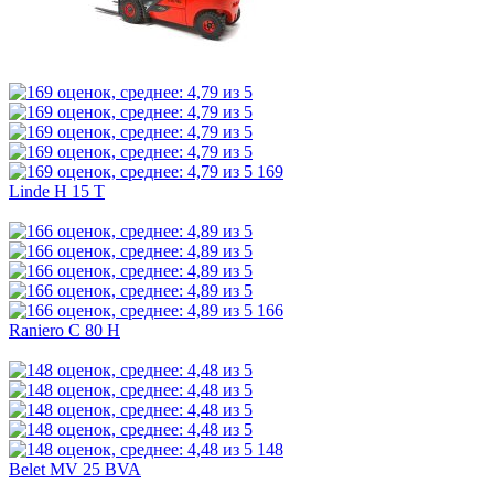
169
Linde H 15 T
166
Raniero C 80 H
148
Belet MV 25 BVA