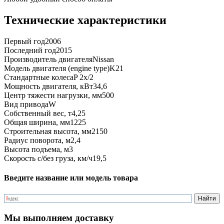
Технические характеристики
Первый год
2006
Последний год
2015
Производитель двигателя
Nissan
Модель двигателя (engine type)
K21
Стандартные колеса
P 2x/2
Мощность двигателя, кВт
34,6
Центр тяжести нагрузки, мм
500
Вид привода
W
Собственный вес, т
4,25
Общая ширина, мм
1225
Строительная высота, мм
2150
Радиус поворота, м
2,4
Высота подъема, м
3
Скорость с/без груза, км/ч
19,5
Введите название или модель товара
Мы выполняем доставку