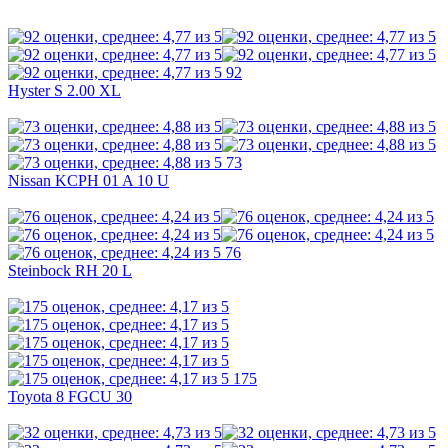
92
Hyster S 2.00 XL
73
Nissan KCPH 01 A 10 U
76
Steinbock RH 20 L
175
Toyota 8 FGCU 30