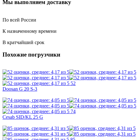
Мы выполняем доставку
По всей России
К назначенному времени
В кратчайший срок
Похожие погрузчики
52
Doosan G 20 S-3
74
Cesab SID/KL 25 G
85