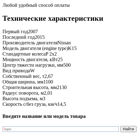
Любой удобный способ оплаты
Технические характеристики
Первый год
2007
Последний год
2015
Производитель двигателя
Nissan
Модель двигателя (engine type)
K15
Стандартные колеса
P 2x2
Мощность двигателя, кВт
25
Центр тяжести нагрузки, мм
500
Вид привода
W
Собственный вес, т
2,67
Общая ширина, мм
1100
Строительная высота, мм
2130
Радиус поворота, м
2,01
Высота подъема, м
3
Скорость с/без груза, км/ч
14,5
Введите название или модель товара