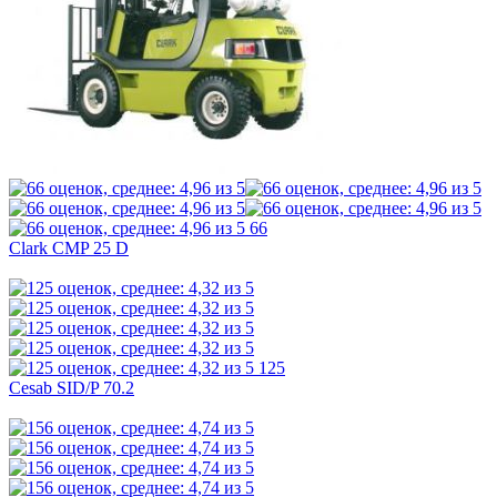
66
Clark CMP 25 D
125
Cesab SID/P 70.2