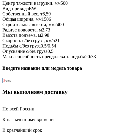
Центр тяжести нагрузки, мм
500
Вид привода
EW
Собственный вес, т
6,59
Общая ширина, мм
1506
Строительная высота, мм
2400
Радиус поворота, м
2,73
Высота подъема, м
2,98
Скорость с/без груза, км/ч
21
Подъём с/без груза
0,5/0,54
Опускание с/без груза
0,5
Макс. способность преодолевать подъём
20/33
Введите название или модель товара
Мы выполняем доставку
По всей России
К назначенному времени
В кратчайший срок