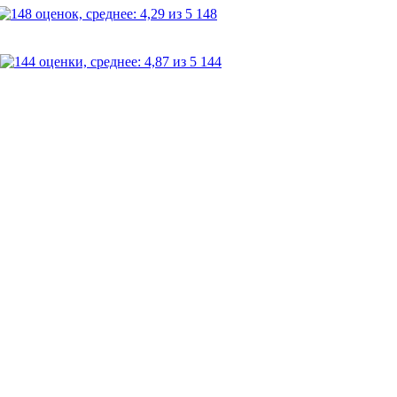
148
144