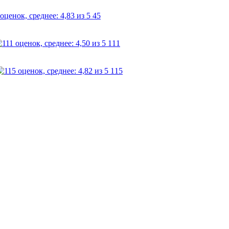
45
111
115