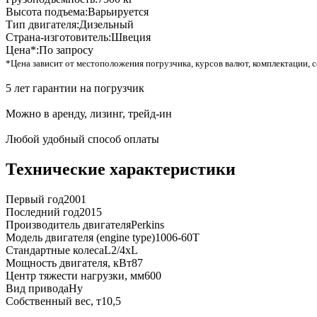
Высота подъема:
Варьируется
Тип двигателя:
Дизельный
Страна-изготовитель:
Швеция
Цена*:
По запросу
*Цена зависит от местоположения погрузчика, курсов валют, комплектации, с
5 лет гарантии на погрузчик
Можно в аренду, лизинг, трейд-ин
Любой удобный способ оплаты
Технические характеристики
Первый год
2001
Последний год
2015
Производитель двигателя
Perkins
Модель двигателя (engine type)
1006-60T
Стандартные колеса
L2/4xL
Мощность двигателя, кВт
87
Центр тяжести нагрузки, мм
600
Вид привода
Hy
Собственный вес, т
10,5