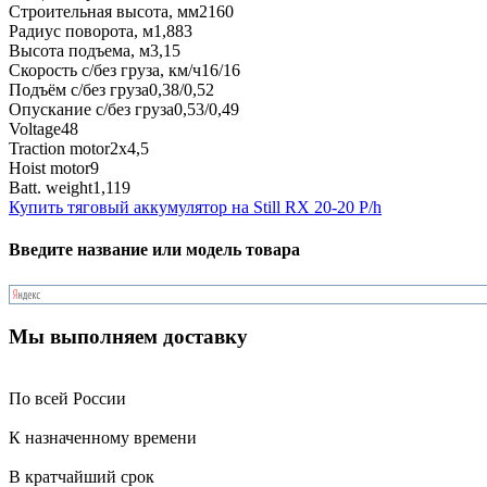
Строительная высота, мм
2160
Радиус поворота, м
1,883
Высота подъема, м
3,15
Скорость с/без груза, км/ч
16/16
Подъём с/без груза
0,38/0,52
Опускание с/без груза
0,53/0,49
Voltage
48
Traction motor
2x4,5
Hoist motor
9
Batt. weight
1,119
Купить тяговый аккумулятор на Still RX 20-20 P/h
Введите название или модель товара
Мы выполняем доставку
По всей России
К назначенному времени
В кратчайший срок