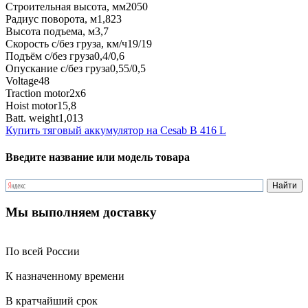
Строительная высота, мм
2050
Радиус поворота, м
1,823
Высота подъема, м
3,7
Скорость с/без груза, км/ч
19/19
Подъём с/без груза
0,4/0,6
Опускание с/без груза
0,55/0,5
Voltage
48
Traction motor
2x6
Hoist motor
15,8
Batt. weight
1,013
Купить тяговый аккумулятор на Cesab B 416 L
Введите название или модель товара
Мы выполняем доставку
По всей России
К назначенному времени
В кратчайший срок