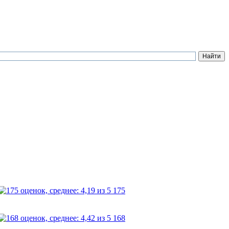
175
168