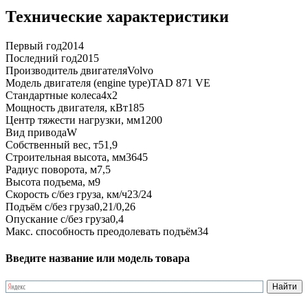
Технические характеристики
Первый год
2014
Последний год
2015
Производитель двигателя
Volvo
Модель двигателя (engine type)
TAD 871 VE
Стандартные колеса
4x2
Мощность двигателя, кВт
185
Центр тяжести нагрузки, мм
1200
Вид привода
W
Собственный вес, т
51,9
Строительная высота, мм
3645
Радиус поворота, м
7,5
Высота подъема, м
9
Скорость с/без груза, км/ч
23/24
Подъём с/без груза
0,21/0,26
Опускание с/без груза
0,4
Макс. способность преодолевать подъём
34
Введите название или модель товара