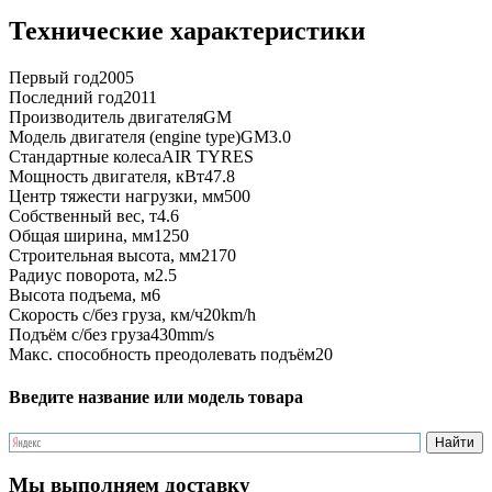
Технические характеристики
Первый год
2005
Последний год
2011
Производитель двигателя
GM
Модель двигателя (engine type)
GM3.0
Стандартные колеса
AIR TYRES
Мощность двигателя, кВт
47.8
Центр тяжести нагрузки, мм
500
Собственный вес, т
4.6
Общая ширина, мм
1250
Строительная высота, мм
2170
Радиус поворота, м
2.5
Высота подъема, м
6
Скорость с/без груза, км/ч
20km/h
Подъём с/без груза
430mm/s
Макс. способность преодолевать подъём
20
Введите название или модель товара
Мы выполняем доставку