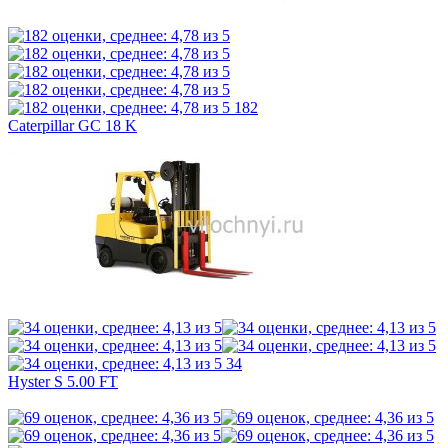
182
Caterpillar GC 18 K
34
Hyster S 5.00 FT