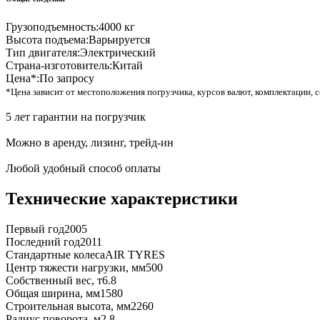
Грузоподъемность:
4000 кг
Высота подъема:
Варьируется
Тип двигателя:
Электрический
Страна-изготовитель:
Китай
Цена*:
По запросу
*Цена зависит от местоположения погрузчика, курсов валют, комплектации, с
5 лет гарантии на погрузчик
Можно в аренду, лизинг, трейд-ин
Любой удобный способ оплаты
Технические характеристики
Первый год
2005
Последний год
2011
Стандартные колеса
AIR TYRES
Центр тяжести нагрузки, мм
500
Собственный вес, т
6.8
Общая ширина, мм
1580
Строительная высота, мм
2260
Радиус поворота, м
2.8