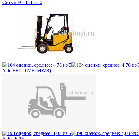
Crown FC 4545 3.0
Yale ERP 16VF (MWB)
Indos E 25