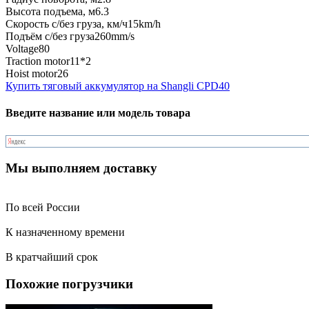
Высота подъема, м
6.3
Скорость с/без груза, км/ч
15km/h
Подъём с/без груза
260mm/s
Voltage
80
Traction motor
11*2
Hoist motor
26
Купить тяговый аккумулятор на Shangli CPD40
Введите название или модель товара
Мы выполняем доставку
По всей России
К назначенному времени
В кратчайший срок
Похожие погрузчики