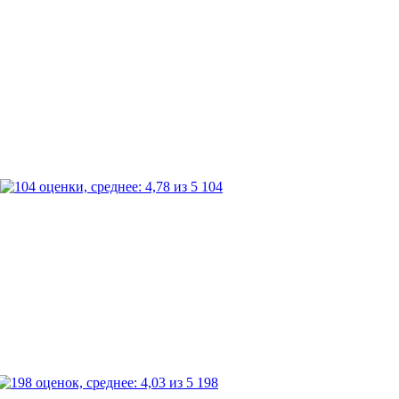
104
198