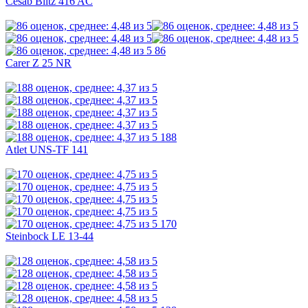
Cesab Blitz 416 AC
86
Carer Z 25 NR
188
Atlet UNS-TF 141
170
Steinbock LE 13-44