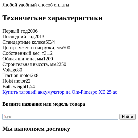
Любой удобный способ оплаты
Технические характеристики
Первый год
2006
Последний год
2013
Стандартные колеса
SE/4
Центр тяжести нагрузки, мм
500
Собственный вес, т
3,12
Общая ширина, мм
1200
Строительная высота, мм
2250
Voltage
80
Traction motor
2x8
Hoist motor
22
Batt. weight
1,54
Купить тяговый аккумулятор на Om-Pimespo XE 25 ac
Введите название или модель товара
Мы выполняем доставку