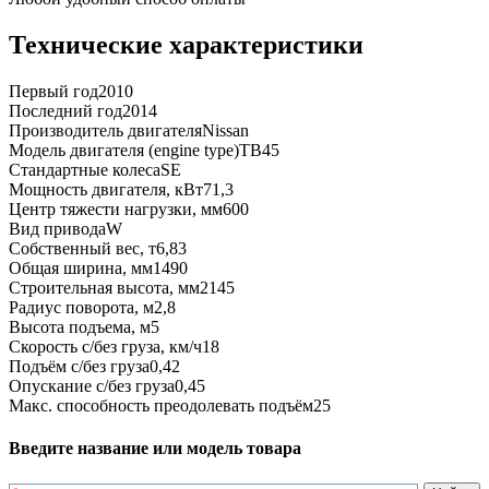
Технические характеристики
Первый год
2010
Последний год
2014
Производитель двигателя
Nissan
Модель двигателя (engine type)
TB45
Стандартные колеса
SE
Мощность двигателя, кВт
71,3
Центр тяжести нагрузки, мм
600
Вид привода
W
Собственный вес, т
6,83
Общая ширина, мм
1490
Строительная высота, мм
2145
Радиус поворота, м
2,8
Высота подъема, м
5
Скорость с/без груза, км/ч
18
Подъём с/без груза
0,42
Опускание с/без груза
0,45
Макс. способность преодолевать подъём
25
Введите название или модель товара