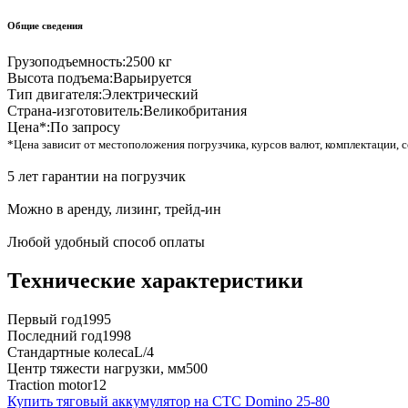
Общие сведения
Грузоподъемность:
2500 кг
Высота подъема:
Варьируется
Тип двигателя:
Электрический
Страна-изготовитель:
Великобритания
Цена*:
По запросу
*Цена зависит от местоположения погрузчика, курсов валют, комплектации, с
5 лет гарантии на погрузчик
Можно в аренду, лизинг, трейд-ин
Любой удобный способ оплаты
Технические характеристики
Первый год
1995
Последний год
1998
Стандартные колеса
L/4
Центр тяжести нагрузки, мм
500
Traction motor
12
Купить тяговый аккумулятор на CTC Domino 25-80