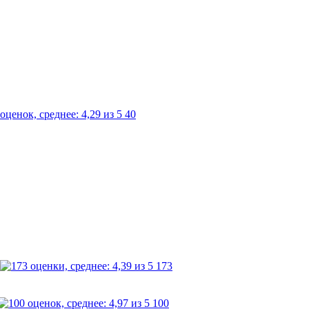
40
173
100