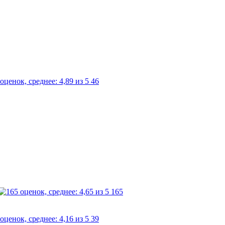
46
165
39