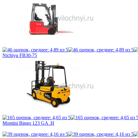
Nichiyu FB30-75
Montini Bingo 123 GA .H