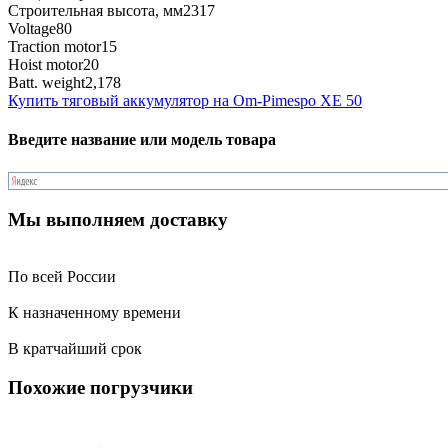
Строительная высота, мм
2317
Voltage
80
Traction motor
15
Hoist motor
20
Batt. weight
2,178
Купить тяговый аккумулятор на Om-Pimespo XE 50
Введите название или модель товара
Мы выполняем доставку
По всей России
К назначенному времени
В кратчайший срок
Похожие погрузчики