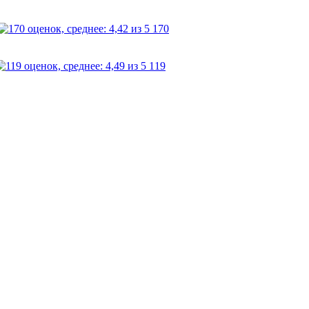
170
119