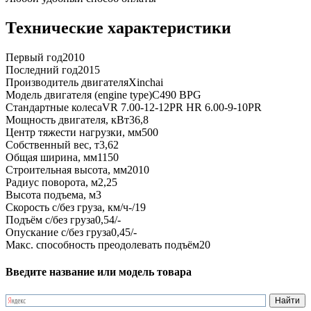
Технические характеристики
Первый год
2010
Последний год
2015
Производитель двигателя
Xinchai
Модель двигателя (engine type)
C490 BPG
Стандартные колеса
VR 7.00-12-12PR HR 6.00-9-10PR
Мощность двигателя, кВт
36,8
Центр тяжести нагрузки, мм
500
Собственный вес, т
3,62
Общая ширина, мм
1150
Строительная высота, мм
2010
Радиус поворота, м
2,25
Высота подъема, м
3
Скорость с/без груза, км/ч
-/19
Подъём с/без груза
0,54/-
Опускание с/без груза
0,45/-
Макс. способность преодолевать подъём
20
Введите название или модель товара