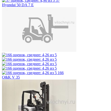
37
Hyundai 50 DA 7 E
166
O&K V 35