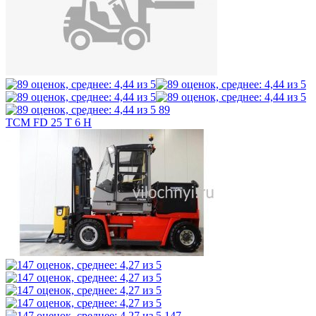
89
TCM FD 25 T 6 H
147