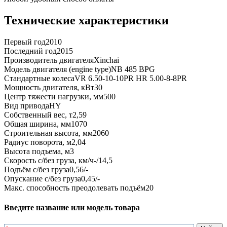
Технические характеристики
Первый год
2010
Последний год
2015
Производитель двигателя
Xinchai
Модель двигателя (engine type)
NB 485 BPG
Стандартные колеса
VR 6.50-10-10PR HR 5.00-8-8PR
Мощность двигателя, кВт
30
Центр тяжести нагрузки, мм
500
Вид привода
HY
Собственный вес, т
2,59
Общая ширина, мм
1070
Строительная высота, мм
2060
Радиус поворота, м
2,04
Высота подъема, м
3
Скорость с/без груза, км/ч
-/14,5
Подъём с/без груза
0,56/-
Опускание с/без груза
0,45/-
Макс. способность преодолевать подъём
20
Введите название или модель товара