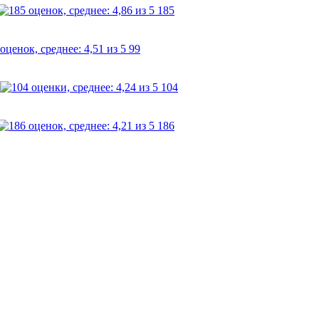
185
99
104
186