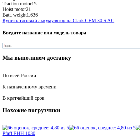
Traction motor
15
Hoist motor
21
Batt. weight
1,636
Купить тяговый аккумулятор на Clark CEM 30 S AC
Введите название или модель товара
Мы выполняем доставку
По всей России
К назначенному времени
В кратчайший срок
Похожие погрузчики
Pfaff EHH 1030