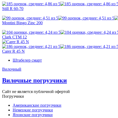
Still R 60-70
Montini Bingo Zinc 200
Clark CTM 12
Carer R 45 N
Штабелер смарт
Вилочный
Вилочные погрузчики
Сайт не является публичной офертой
Погрузчики
Американские погрузчики
Немецкие погрузчики
Японские погрузчики