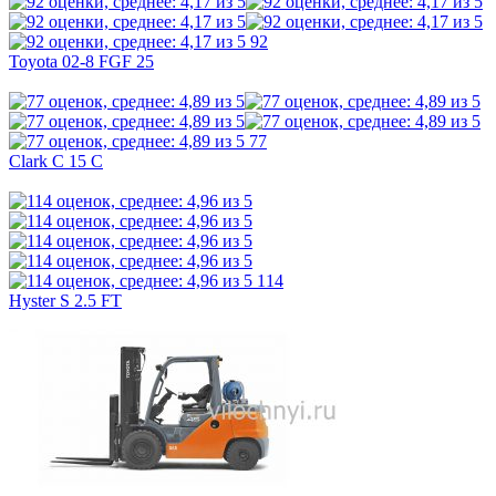
92
Toyota 02-8 FGF 25
77
Clark C 15 C
114
Hyster S 2.5 FT