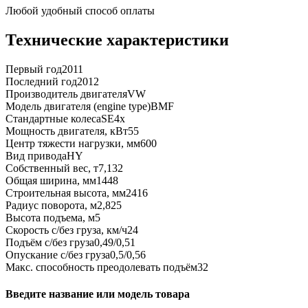
Любой удобный способ оплаты
Технические характеристики
Первый год
2011
Последний год
2012
Производитель двигателя
VW
Модель двигателя (engine type)
BMF
Стандартные колеса
SE4x
Мощность двигателя, кВт
55
Центр тяжести нагрузки, мм
600
Вид привода
HY
Собственный вес, т
7,132
Общая ширина, мм
1448
Строительная высота, мм
2416
Радиус поворота, м
2,825
Высота подъема, м
5
Скорость с/без груза, км/ч
24
Подъём с/без груза
0,49/0,51
Опускание с/без груза
0,5/0,56
Макс. способность преодолевать подъём
32
Введите название или модель товара