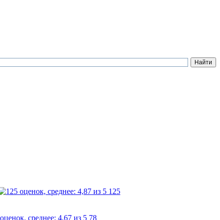
125
78