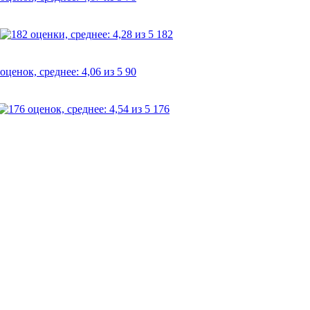
182
90
176