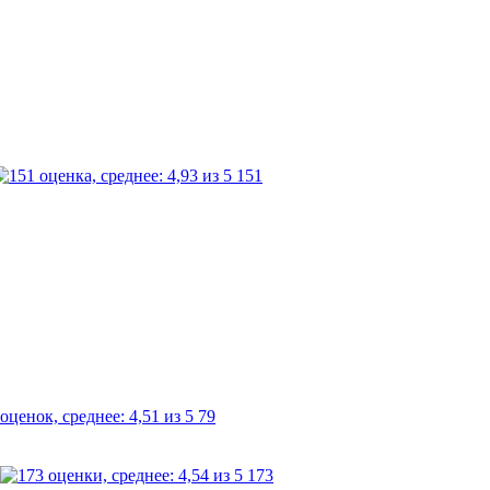
151
79
173