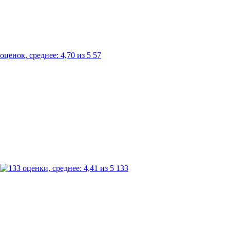
57
133