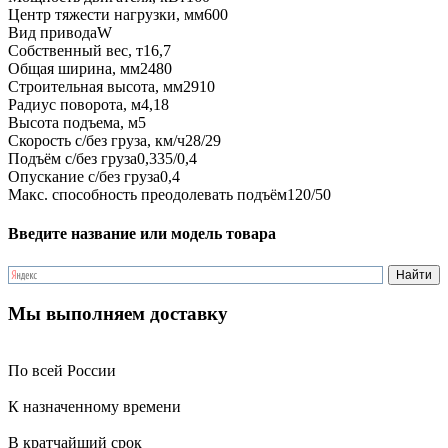
Центр тяжести нагрузки, мм
600
Вид привода
W
Собственный вес, т
16,7
Общая ширина, мм
2480
Строительная высота, мм
2910
Радиус поворота, м
4,18
Высота подъема, м
5
Скорость с/без груза, км/ч
28/29
Подъём с/без груза
0,335/0,4
Опускание с/без груза
0,4
Макс. способность преодолевать подъём
120/50
Введите название или модель товара
Мы выполняем доставку
По всей России
К назначенному времени
В кратчайший срок