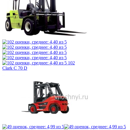
102
Clark C 70 D