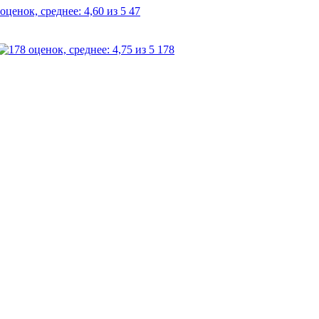
47
178