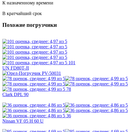
К назначенному времени
В кратчайший срок
Похожие погрузчики
101
UN FD80T-JI
78
Clark DPL 90
36
Nissan VF 05 H 60 U