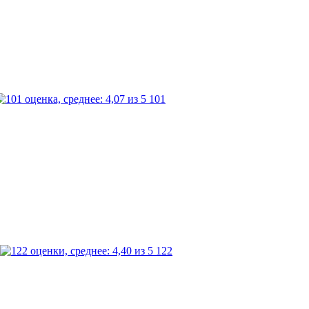
101
122