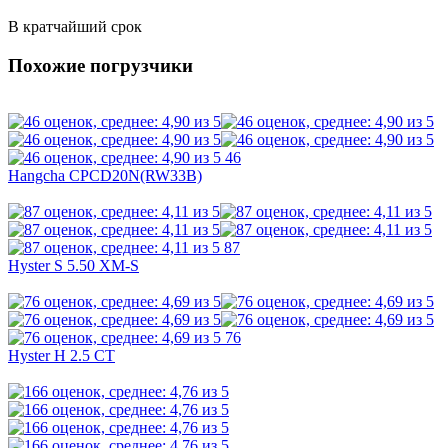
В кратчайший срок
Похожие погрузчики
46
Hangcha CPCD20N(RW33B)
87
Hyster S 5.50 XM-S
76
Hyster H 2.5 CT