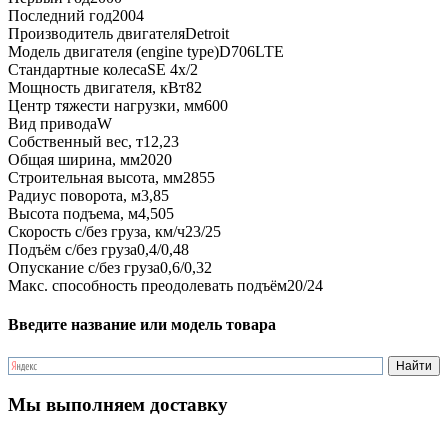
Последний год
2004
Производитель двигателя
Detroit
Модель двигателя (engine type)
D706LTE
Стандартные колеса
SE 4x/2
Мощность двигателя, кВт
82
Центр тяжести нагрузки, мм
600
Вид привода
W
Собственный вес, т
12,23
Общая ширина, мм
2020
Строительная высота, мм
2855
Радиус поворота, м
3,85
Высота подъема, м
4,505
Скорость с/без груза, км/ч
23/25
Подъём с/без груза
0,4/0,48
Опускание с/без груза
0,6/0,32
Макс. способность преодолевать подъём
20/24
Введите название или модель товара
Мы выполняем доставку