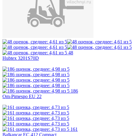
48
Hubtex 3201S70D
186
Om-Pimespo EU 22
161
Balkancar EC 412 Compact