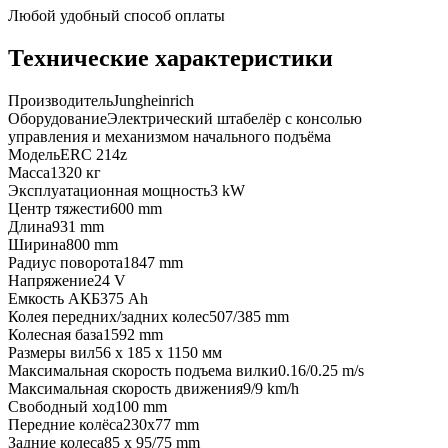
Любой удобный способ оплаты
Технические характеристики
Производитель
Jungheinrich
Оборудование
Электрический штабелёр с консолью
управления и механизмом начального подъёма
Модель
ERC 214z
Масса
1320 кг
Эксплуатационная мощность
3 kW
Центр тяжести
600 mm
Длина
931 mm
Ширина
800 mm
Радиус поворота
1847 mm
Напряжение
24 V
Емкость АКБ
375 Ah
Колея передних/задних колес
507/385 mm
Колесная база
1592 mm
Размеры вил
56 x 185 x 1150 мм
Максимальная скорость подъема вилки
0.16/0.25 m/s
Максимальная скорость движения
9/9 km/h
Свободный ход
100 mm
Передние колёса
230x77 mm
Задние колеса
85 x 95/75 mm