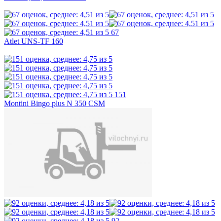
67
Atlet UNS-TF 160
151
Montini Bingo plus N 350 CSM
92