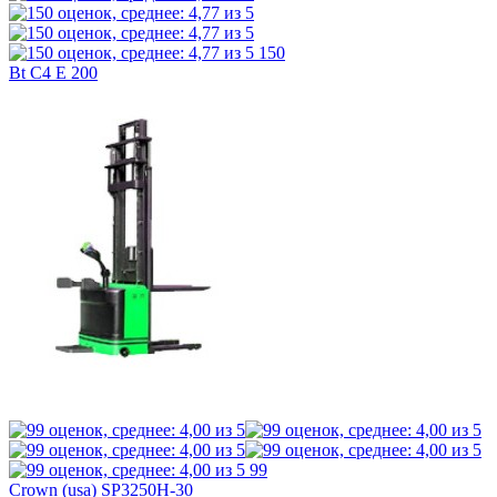
150
Bt C4 E 200
99
Crown (usa) SP3250H-30