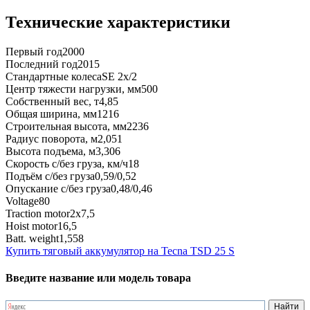
Технические характеристики
Первый год
2000
Последний год
2015
Стандартные колеса
SE 2x/2
Центр тяжести нагрузки, мм
500
Собственный вес, т
4,85
Общая ширина, мм
1216
Строительная высота, мм
2236
Радиус поворота, м
2,051
Высота подъема, м
3,306
Скорость с/без груза, км/ч
18
Подъём с/без груза
0,59/0,52
Опускание с/без груза
0,48/0,46
Voltage
80
Traction motor
2x7,5
Hoist motor
16,5
Batt. weight
1,558
Купить тяговый аккумулятор на Tecna TSD 25 S
Введите название или модель товара